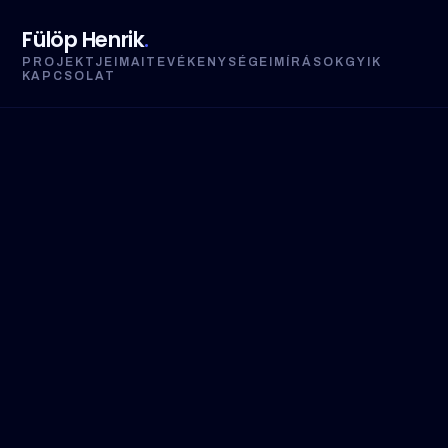
Fülöp Henrik
.
PROJEKTJEIM
AI
TEVÉKENYSÉGEIM
ÍRÁSOK
GYIK
KAPCSOLAT