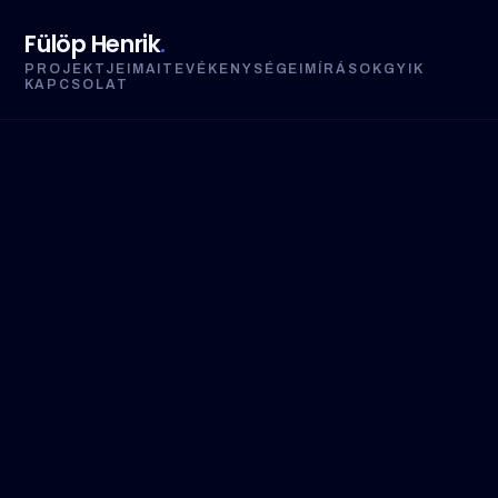
Fülöp Henrik
.
PROJEKTJEIM
AI
TEVÉKENYSÉGEIM
ÍRÁSOK
GYIK
KAPCSOLAT