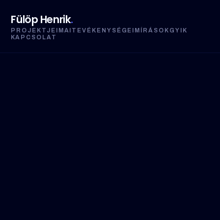
Fülöp Henrik
.
PROJEKTJEIM
AI
TEVÉKENYSÉGEIM
ÍRÁSOK
GYIK
KAPCSOLAT