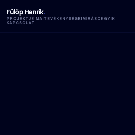
Fülöp Henrik
.
PROJEKTJEIM
AI
TEVÉKENYSÉGEIM
ÍRÁSOK
GYIK
KAPCSOLAT