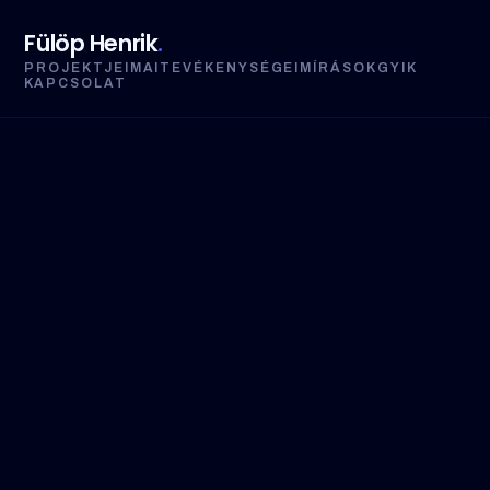
Fülöp Henrik
.
PROJEKTJEIM
AI
TEVÉKENYSÉGEIM
ÍRÁSOK
GYIK
KAPCSOLAT