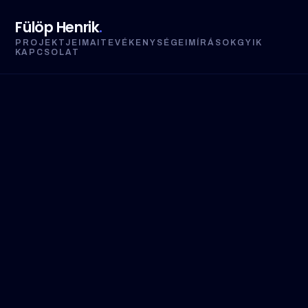
Fülöp Henrik
.
PROJEKTJEIM
AI
TEVÉKENYSÉGEIM
ÍRÁSOK
GYIK
KAPCSOLAT