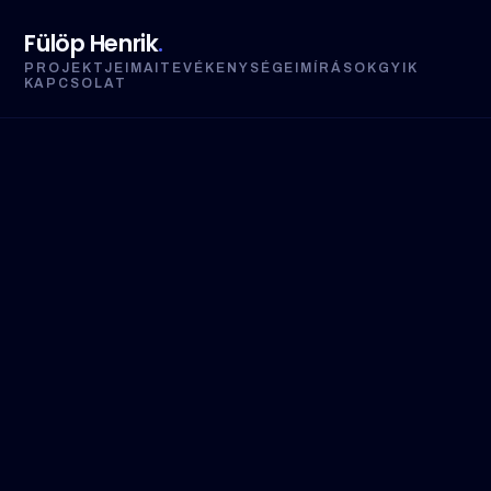
Fülöp Henrik
.
PROJEKTJEIM
AI
TEVÉKENYSÉGEIM
ÍRÁSOK
GYIK
KAPCSOLAT