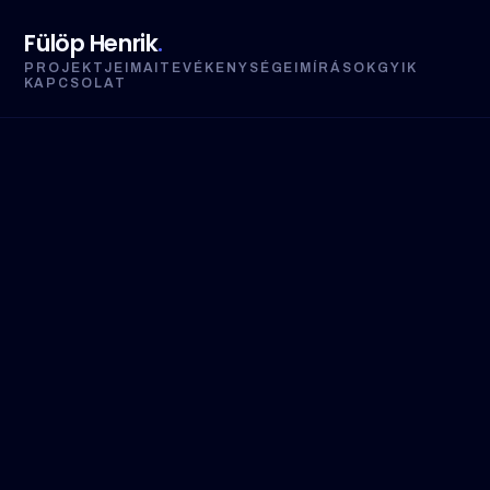
Fülöp Henrik
.
PROJEKTJEIM
AI
TEVÉKENYSÉGEIM
ÍRÁSOK
GYIK
KAPCSOLAT