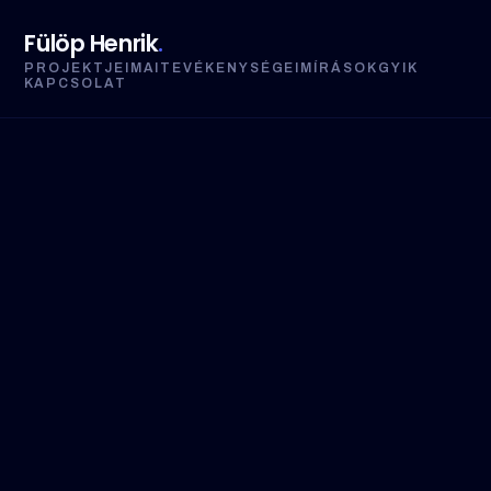
Fülöp Henrik
.
PROJEKTJEIM
AI
TEVÉKENYSÉGEIM
ÍRÁSOK
GYIK
KAPCSOLAT