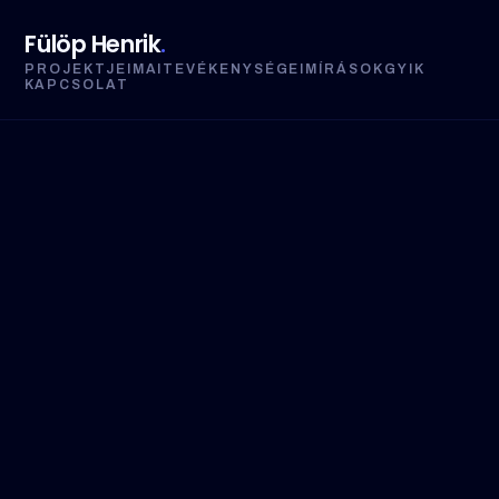
Fülöp Henrik
.
PROJEKTJEIM
AI
TEVÉKENYSÉGEIM
ÍRÁSOK
GYIK
KAPCSOLAT