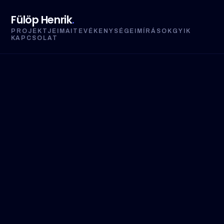
Fülöp Henrik
.
PROJEKTJEIM
AI
TEVÉKENYSÉGEIM
ÍRÁSOK
GYIK
KAPCSOLAT