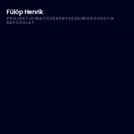
Fülöp Henrik
.
PROJEKTJEIM
AI
TEVÉKENYSÉGEIM
ÍRÁSOK
GYIK
KAPCSOLAT