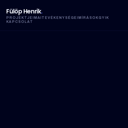
Fülöp Henrik
.
PROJEKTJEIM
AI
TEVÉKENYSÉGEIM
ÍRÁSOK
GYIK
KAPCSOLAT