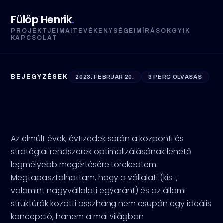
Fülöp Henrik
.
PROJEKTJEIM
AI
TEVÉKENYSÉGEIM
ÍRÁSOK
GYIK
KAPCSOLAT
BEJEGYZÉSEK
2023. FEBRUÁR 20.
3 PERC OLVASÁS
A Központi és a Stratégiai
Rendszerek Új Korszaka
Az elmúlt évek, évtizedek során a központi és
stratégiai rendszerek optimalizálásának lehető
legmélyebb megértésére törekedtem.
Megtapasztalhattam, hogy a vállalati (kis-,
valamint nagyvállalati egyaránt) és az állami
struktúrák közötti összhang nem csupán egy ideális
koncepció, hanem a mai világban