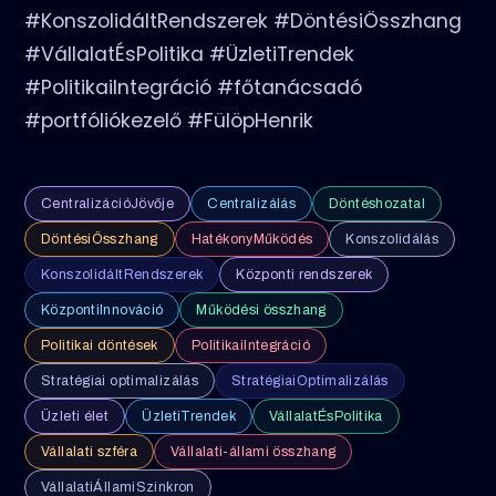
#KonszolidáltRendszerek #DöntésiÖsszhang
#VállalatÉsPolitika #ÜzletiTrendek
#PolitikaiIntegráció #főtanácsadó
#portfóliókezelő #FülöpHenrik
CentralizációJövője
Centralizálás
Döntéshozatal
DöntésiÖsszhang
HatékonyMűködés
Konszolidálás
KonszolidáltRendszerek
Központi rendszerek
KözpontiInnováció
Működési összhang
Politikai döntések
PolitikaiIntegráció
Stratégiai optimalizálás
StratégiaiOptimalizálás
Üzleti élet
ÜzletiTrendek
VállalatÉsPolitika
Vállalati szféra
Vállalati-állami összhang
VállalatiÁllamiSzinkron