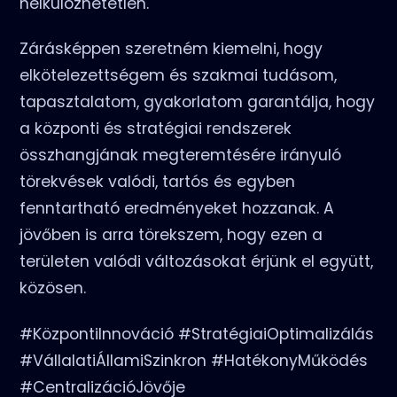
nélkülözhetetlen.
Zárásképpen szeretném kiemelni, hogy
elkötelezettségem és szakmai tudásom,
tapasztalatom, gyakorlatom garantálja, hogy
a központi és stratégiai rendszerek
összhangjának megteremtésére irányuló
törekvések valódi, tartós és egyben
fenntartható eredményeket hozzanak. A
jövőben is arra törekszem, hogy ezen a
területen valódi változásokat érjünk el együtt,
közösen.
#KözpontiInnováció #StratégiaiOptimalizálás
#VállalatiÁllamiSzinkron #HatékonyMűködés
#CentralizációJövője