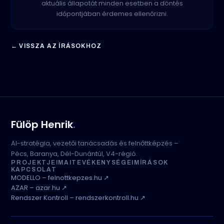
aktuális állapotát minden esetben a döntés
időpontjában érdemes ellenőrizni.
← VISSZA AZ ÍRÁSOKHOZ
Fülöp Henrik
.
AI-stratégia, vezetői tanácsadás és felnőttképzés –
Pécs, Baranya, Dél-Dunántúl, V4-régió.
PROJEKTJEIM
AI
TEVÉKENYSÉGEIM
ÍRÁSOK
KAPCSOLAT
MODELLO – felnottkepzes.hu ↗
AZAR – azar.hu ↗
Rendszer Kontroll – rendszerkontroll.hu ↗