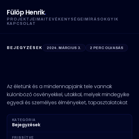
Fülöp Henrik
.
PROJEKTJEIM
AI
TEVÉKENYSÉGEIM
ÍRÁSOK
GYIK
KAPCSOLAT
BEJEGYZÉSEK
2024. MÁRCIUS 3.
2 PERC OLVASÁS
Egy Gondolat: Az ösvények
és az utak..
Az életünk és a mindennapjaink tele vannak
különböző ösvényekkel, utakkal, melyek mindegyike
egyedi és személyes élményeket, tapasztalatokat
KATEGÓRIA
Bejegyzések
FRISSÍTVE