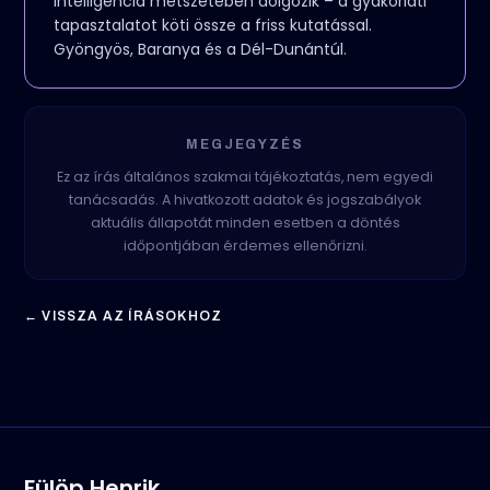
intelligencia metszetében dolgozik – a gyakorlati
tapasztalatot köti össze a friss kutatással.
Gyöngyös, Baranya és a Dél-Dunántúl.
MEGJEGYZÉS
Ez az írás általános szakmai tájékoztatás, nem egyedi
tanácsadás. A hivatkozott adatok és jogszabályok
aktuális állapotát minden esetben a döntés
időpontjában érdemes ellenőrizni.
← VISSZA AZ ÍRÁSOKHOZ
Fülöp Henrik
.