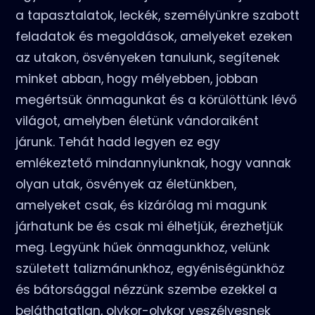
a tapasztalatok, leckék, személyünkre szabott
feladatok és megoldások, amelyeket ezeken
az utakon, ösvényeken tanulunk, segítenek
minket abban, hogy mélyebben, jobban
megértsük önmagunkat és a körülöttünk lévő
világot, amelyben életünk vándoraiként
járunk. Tehát hadd legyen ez egy
emlékeztető mindannyiunknak, hogy vannak
olyan utak, ösvények az életünkben,
amelyeket csak, és kizárólag mi magunk
járhatunk be és csak mi élhetjük, érezhetjük
meg. Legyünk hűek önmagunkhoz, velünk
született talizmánunkhoz, egyéniségünkhöz
és bátorsággal nézzünk szembe ezekkel a
beláthatatlan, olykor-olykor veszélyesnek