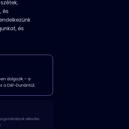
sszétek,
, és
rendelkezünk
gunkat, és
en dolgozik – a
és a Dél-Dunántúl.
 jogszabályok aktuális
.