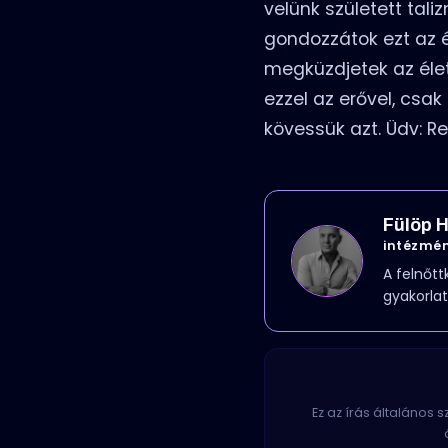
velünk született tal
gondozzátok ezt az ér
megküzdjetek az élet
ezzel az erővel, csa
kövessük azt. Üdv: Re
Fülöp H
intézmén
A felnőtt
gyakorlat
Ez az írás általános 