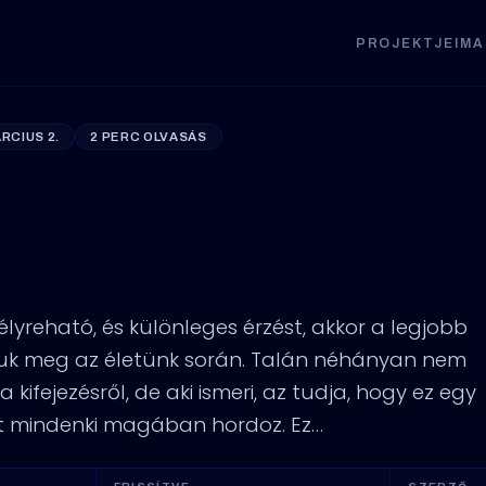
PROJEKTJEIM
A
ÁRCIUS 2.
2 PERC OLVASÁS
dolat: A született
nról.
lyreható, és különleges érzést, akkor a legjobb
uk meg az életünk során. Talán néhányan nem
 kifejezésről, de aki ismeri, az tudja, hogy ez egy
et mindenki magában hordoz. Ez…