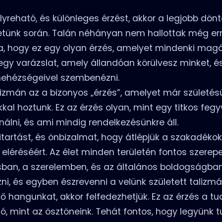
lyreható, és különleges érzést, akkor a legjobb dön
tünk során. Talán néhányan nem hallottak még erről
dja, hogy ez egy olyan érzés, amelyet mindenki mag
 egy varázslat, amely állandóan körülvesz minket, é
, nehézségeivel szembenézni.
alizmán az a bizonyos „érzés”, amelyet már születés
al hoztunk. Ez az érzés olyan, mint egy titkos fegy
álni, és ami mindig rendelkezésünkre áll.
kitartást, és önbizalmat, hogy átlépjük a szakadékoka
eléréséért. Az élet minden területén fontos szerepet
ban, a szerelemben, és az általános boldogságban
, és egyben észrevenni a velünk született talizmá
ő hangunkat, akkor felfedezhetjük. Ez az érzés a t
ó, mint az ösztöneink. Tehát fontos, hogy legyünk