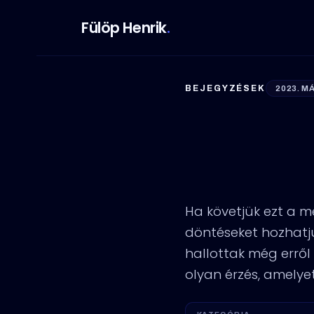
Fülöp Henrik
.
BEJEGYZÉSEK
2023. M
Egy gon
talizmá
Ha követjük ezt a mé
döntéseket hozhatj
hallottak még erről a
olyan érzés, amely