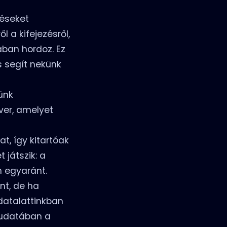
téseket
 a kifejezésről,
ában hordoz. Ez
s segít nekünk
ünk
ver, amelyet
t, így kitartóak
 játszik: a
 egyaránt.
nt, de ha
udatalattinkban
 tudatában a