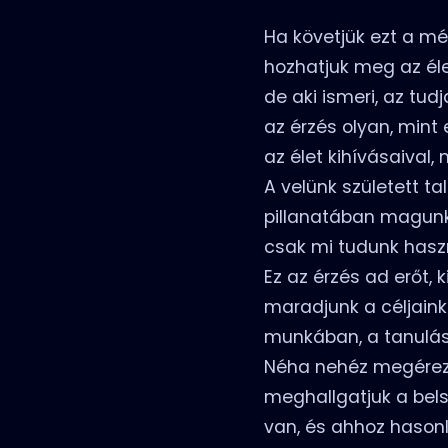
Ha követjük ezt a mé
hozhatjuk meg az éle
de aki ismeri, az tu
az érzés olyan, mint
az élet kihívásaival
A velünk született t
pillanatában magunkk
csak mi tudunk haszn
Ez az érzés ad erőt, 
maradjunk a céljaink 
munkában, a tanulás
Néha nehéz megérezni
meghallgatjuk a bels
van, és ahhoz hasonl