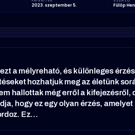
FRISSÍTVE
SZERZŐ
2023. szeptember 5.
Fülöp Hen
ezt a mélyreható, és különleges érzést
téseket hozhatjuk meg az életünk sor
 hallottak még erről a kifejezésről, 
udja, hogy ez egy olyan érzés, amelye
rdoz. Ez…