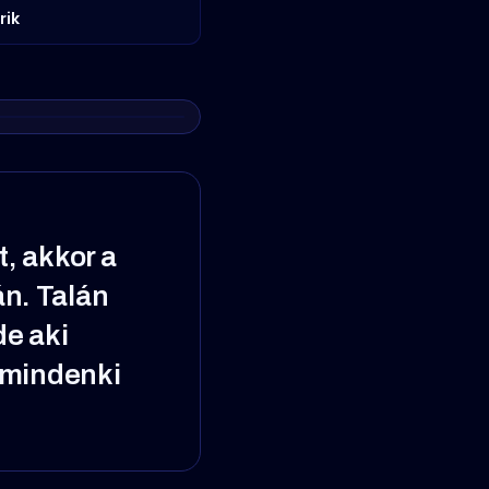
rik
, akkor a
án. Talán
de aki
t mindenki