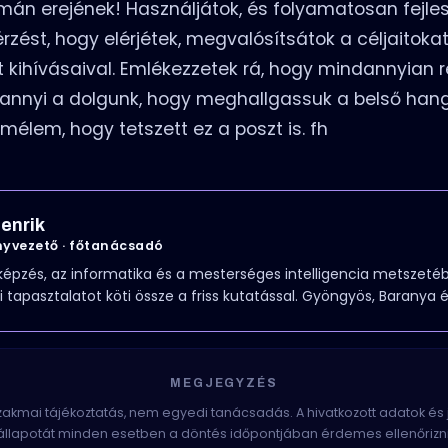
izmán erejének! Használjátok, és folyamatosan fejle
zést, hogy elérjétek, megvalósítsátok a céljaitokat
 kihívásaival. Emlékezzetek rá, hogy mindannyian 
k annyi a dolgunk, hogy meghallgassuk a belső han
mélem, hogy tetszett ez a poszt is. fh
enrik
yvezető · főtanácsadó
képzés, az informatika és a mesterséges intelligencia metszetéb
i tapasztalatot köti össze a friss kutatással. Gyöngyös, Baranya 
MEGJEGYZÉS
szakmai tájékoztatás, nem egyedi tanácsadás. A hivatkozott adatok és
állapotát minden esetben a döntés időpontjában érdemes ellenőrizni