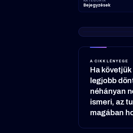
KATEGÓRIA
Bejegyzések
A CIKK LÉNYEGE
Ha követjük 
legjobb dön
néhányan nem
ismeri, az t
magában ho