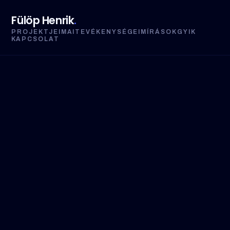
Fülöp Henrik
.
PROJEKTJEIM
AI
TEVÉKENYSÉGEIM
ÍRÁSOK
GYIK
KAPCSOLAT