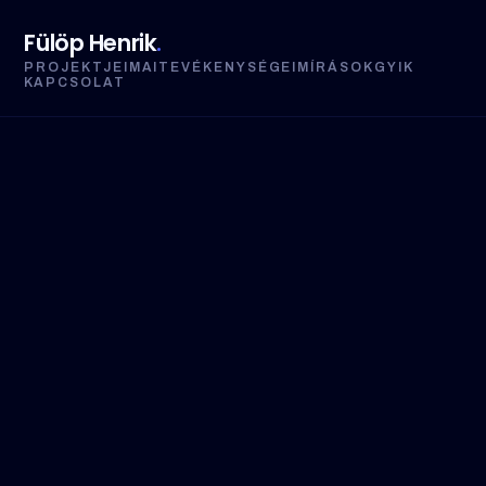
Fülöp Henrik
.
PROJEKTJEIM
AI
TEVÉKENYSÉGEIM
ÍRÁSOK
GYIK
KAPCSOLAT