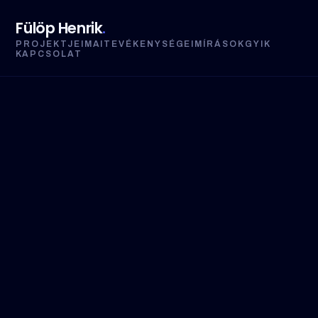
Fülöp Henrik
.
PROJEKTJEIM
AI
TEVÉKENYSÉGEIM
ÍRÁSOK
GYIK
KAPCSOLAT