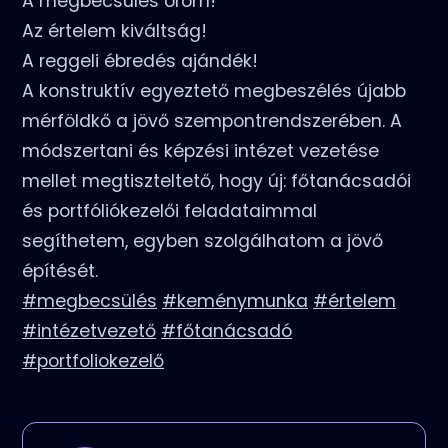
A megbecsülés öröm!
Az értelem kiváltság!
A reggeli ébredés ajándék!
A konstruktív egyeztető megbeszélés újabb
mérföldkő a jövő szempontrendszerében. A
módszertani és képzési intézet vezetése
mellet megtiszteltető, hogy új: főtanácsadói
és portfóliókezelői feladataimmal
segíthetem, egyben szolgálhatom a jövő
építését.
#megbecsülés
#keménymunka
#értelem
#intézetvezető
#főtanácsadó
#portfoliokezelő