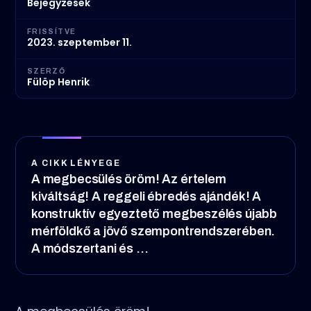
Bejegyzések
FRISSÍTVE
2023. szeptember 11.
SZERZŐ
Fülöp Henrik
A CIKK LÉNYEGE
A megbecsülés öröm! Az értelem
kiváltság! A reggeli ébredés ajándék! A
konstruktív egyeztető megbeszélés újabb
mérföldkő a jövő szempontrendszerében.
A módszertani és ...