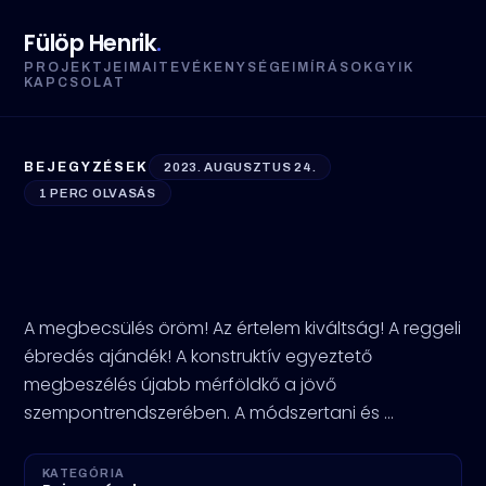
Fülöp Henrik
.
PROJEKTJEIM
AI
TEVÉKENYSÉGEIM
ÍRÁSOK
GYIK
KAPCSOLAT
BEJEGYZÉSEK
2023. AUGUSZTUS 24.
1 PERC OLVASÁS
A kemény munka
eredmény!
A megbecsülés öröm! Az értelem kiváltság! A reggeli
ébredés ajándék! A konstruktív egyeztető
megbeszélés újabb mérföldkő a jövő
szempontrendszerében. A módszertani és ...
KATEGÓRIA