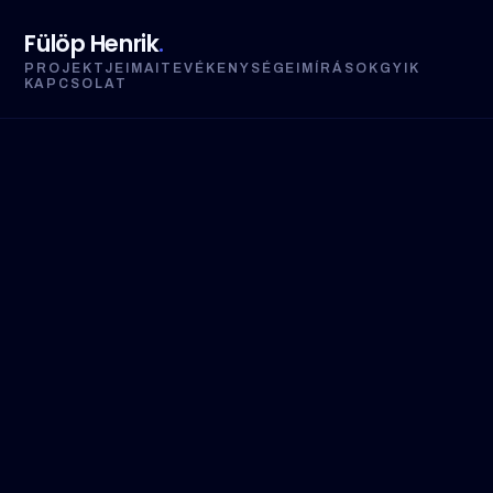
Fülöp Henrik
.
PROJEKTJEIM
AI
TEVÉKENYSÉGEIM
ÍRÁSOK
GYIK
KAPCSOLAT