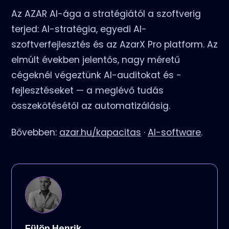
Az AZAR AI-ága a stratégiától a szoftverig
terjed: AI-stratégia, egyedi AI-
szoftverfejlesztés és az AzarX Pro platform. Az
elmúlt években jelentős, nagy méretű
cégeknél végeztünk AI-auditokat és -
fejlesztéseket — a meglévő tudás
összekötésétől az automatizálásig.
Bővebben:
azar.hu/kapacitas
·
AI-software
.
Fülöp Henrik