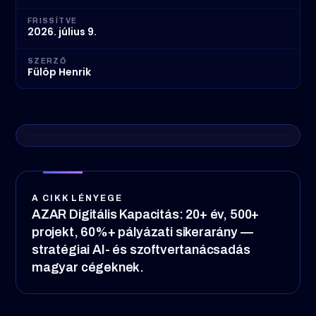
FRISSÍTVE
2026. július 9.
SZERZŐ
Fülöp Henrik
A CIKK LÉNYEGE
AZAR Digitális Kapacitás: 20+ év, 500+
projekt, 60%+ pályázati sikerarány —
stratégiai AI- és szoftvertanácsadás
magyar cégeknek.