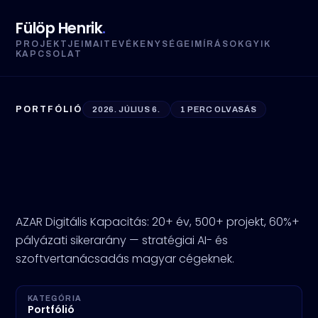
Fülöp Henrik
.
PROJEKTJEIM
AI
TEVÉKENYSÉGEIM
ÍRÁSOK
GYIK
KAPCSOLAT
PORTFÓLIÓ
2026. JÚLIUS 6.
1 PERC OLVASÁS
AZAR és a Digitális
Kapacitás: stratégiától az
AI-ig
AZAR Digitális Kapacitás: 20+ év, 500+ projekt, 60%+
pályázati sikerarány — stratégiai AI- és
szoftvertanácsadás magyar cégeknek.
KATEGÓRIA
Portfólió