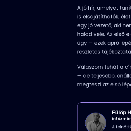
A jó hír, amelyet tan
is elsajátíthatók, él
egy jó vezető, aki n
halad vele. Az első e
ügy — ezek apró lépé
részletes tájékoztatá
Válaszom tehát a cím
— de teljesebb, önáll
megteszi az első lépé
Fülöp H
intézmén
A felnőtt