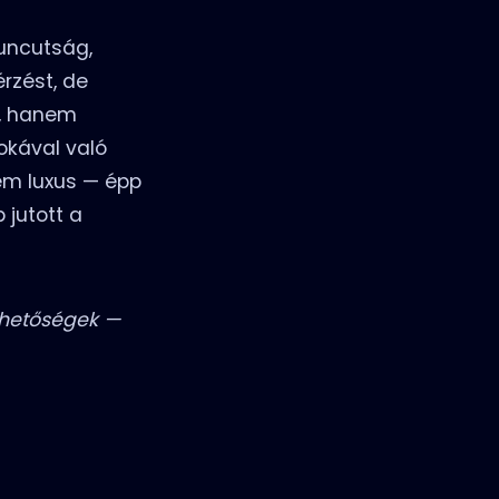
huncutság,
rzést, de
e, hanem
nokával való
nem luxus — épp
 jutott a
ehetőségek —