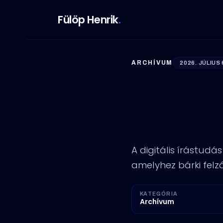
Fülöp Henrik
.
ARCHÍVUM
2026. JÚLIUS 
Élhetü
ismeret
A digitális írástud
amelyhez bárki felz
KATEGÓRIA
Archívum