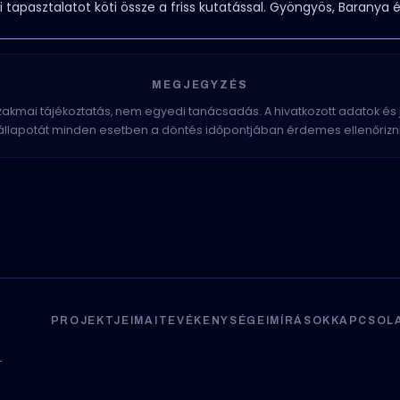
i tapasztalatot köti össze a friss kutatással. Gyöngyös, Baranya 
MEGJEGYZÉS
szakmai tájékoztatás, nem egyedi tanácsadás. A hivatkozott adatok és
állapotát minden esetben a döntés időpontjában érdemes ellenőrizni
PROJEKTJEIM
AI
TEVÉKENYSÉGEIM
ÍRÁSOK
KAPCSOL
–