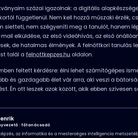
ítványaim százai igazolnak: a digitális alapkészség
etkortól függetlenül. Nem kell hozzá műszaki érzék, 
em sietteti, nem szégyeníti meg a tanulót, hanem lé
-mail elküldése, az első videóhívás, az első önállóan
sek, de hatalmas élmények. A felnőttkori tanulás l
st talál a
felnottkepzes.hu
oldalon.
ben feltett kérdésre: élni lehet számítógépes ismer
óbb és gazdagabb élet vár arra, aki veszi a bátorsá
st. Én ott leszek azok között, akik ebben szívesen s
enrik
yvezető · főtanácsadó
képzés, az informatika és a mesterséges intelligencia metszetéb