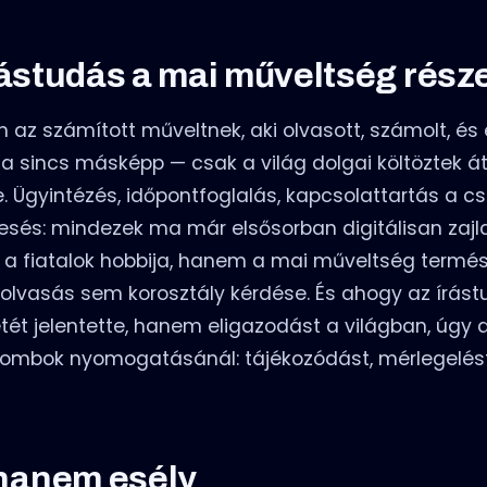
írástudás a mai műveltség rész
 az számított műveltnek, aki olvasott, számolt, és 
ma sincs másképp — csak a világ dolgai költöztek át
 Ügyintézés, időpontfoglalás, kapcsolattartás a csa
resés: mindezek ma már elsősorban digitálisan zajlan
 a fiatalok hobbija, hanem a mai műveltség termé
olvasás sem korosztály kérdése. És ahogy az írás
ét jelentette, hanem eligazodást a világban, úgy a 
gombok nyomogatásánál: tájékozódást, mérlegelést
hanem esély