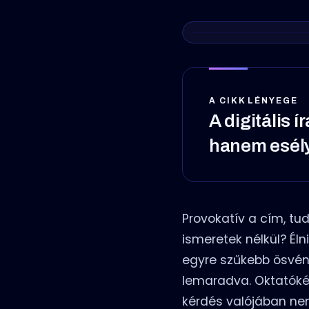
A CIKK LÉNYEGE
A digitális
hanem esély
Provokatív a cím, t
ismeretek nélkül? Éln
egyre szűkebb ösvény
lemaradva. Oktatókén
kérdés valójában ne