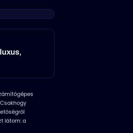
 luxus,
 számítógépes
a. Csakhogy
hetőségről
zt látom: a