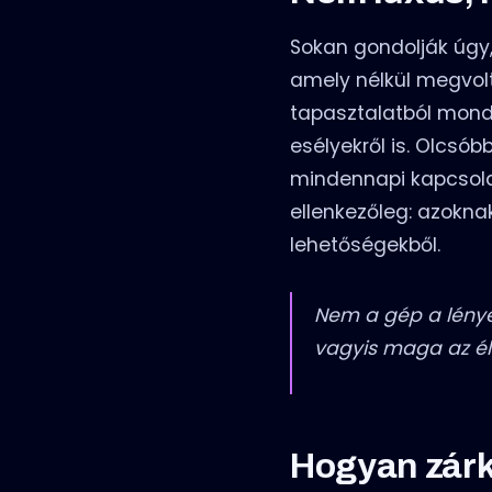
Sokan gondolják úgy,
amely nélkül megvolt
tapasztalatból mond
esélyekről is. Olcsób
mindennapi kapcsolat
ellenkezőleg: azoknak
lehetőségekből.
Nem a gép a lénye
vagyis maga az él
Hogyan zárk