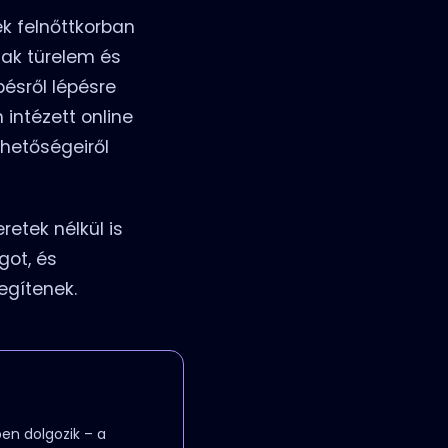
ek felnőttkorban
csak türelem és
pésről lépésre
 intézett online
ehetőségeiről
etek nélkül is
got, és
egítenek.
en dolgozik – a