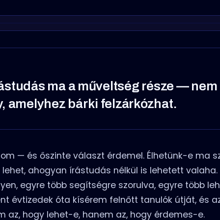
 írástudás ma a műveltség része — nem
, amelyhez bárki felzárkózhat.
udom — és őszinte választ érdemel. Élhetünk-e ma
i lehet, ahogyan írástudás nélkül is lehetett valah
en, egyre több segítségre szorulva, egyre több le
t évtizedek óta kísérem felnőtt tanulók útját, és a
m az, hogy lehet-e, hanem az, hogy érdemes-e.