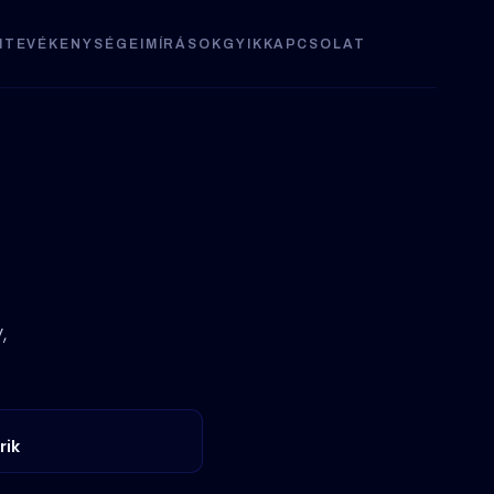
I
TEVÉKENYSÉGEIM
ÍRÁSOK
GYIK
KAPCSOLAT
es
,
rik