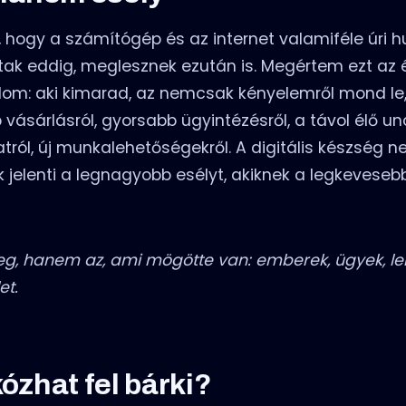
 hogy a számítógép és az internet valamiféle úri 
ak eddig, meglesznek ezután is. Megértem ezt az é
om: aki kimarad, az nemcsak kényelemről mond l
b vásárlásról, gyorsabb ügyintézésről, a távol élő u
ról, új munkalehetőségekről. A digitális készség 
 jelenti a legnagyobb esélyt, akiknek a legkevesebb
g, hanem az, ami mögötte van: emberek, ügyek, l
et.
ózhat fel bárki?