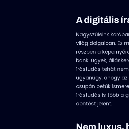
A digitális 
Nagyszüleink korában
világ dolgaiban. Ez 
részben a képernyőre.
banki ügyek, álláske
írástudás tehát nem
ugyanúgy, ahogy az 
csupán betűk ismeret
írástudás is több a 
döntést jelent.
Nem luxus, 