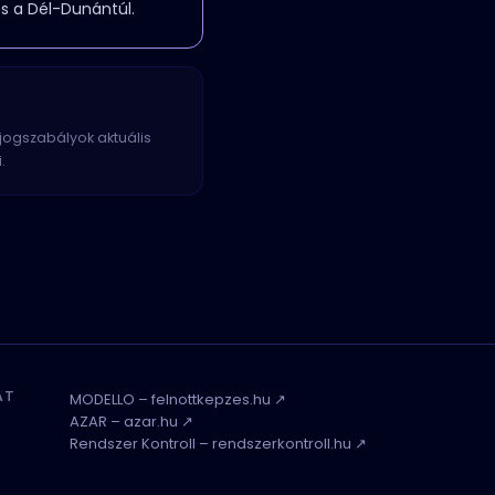
és a Dél-Dunántúl.
 jogszabályok aktuális
.
AT
MODELLO – felnottkepzes.hu ↗
AZAR – azar.hu ↗
Rendszer Kontroll – rendszerkontroll.hu ↗