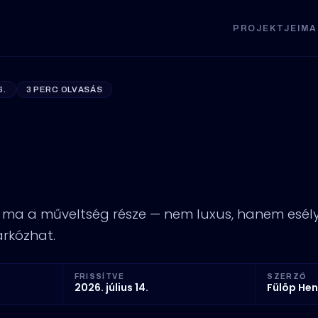
PROJEKTJEIM
A
6.
3 PERC OLVASÁS
nk ma számítógép
ek nélkül?
ás ma a műveltség része — nem luxus, hanem esély
árkózhat.
FRISSÍTVE
SZERZŐ
2026. július 14.
Fülöp Hen