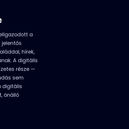
e
eligazodott a
 jelentős
láddal, hírek,
ak. A digitális
szetes része —
tudás sem
digitális
, önálló