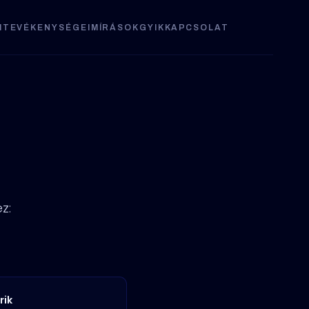
I
TEVÉKENYSÉGEIM
ÍRÁSOK
GYIK
KAPCSOLAT
— nyolc
ég felé
z:
rik