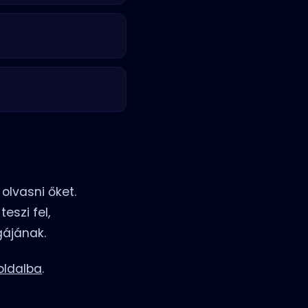
olvasni őket.
eszi fel,
gájának.
oldalba
.