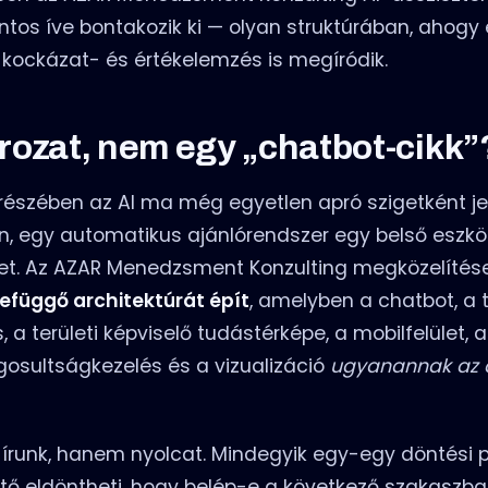
ntos íve bontakozik ki — olyan struktúrában, ahogy
 kockázat- és értékelemzés is megíródik.
rozat, nem egy „chatbot-cikk”
s részében az AI ma még egyetlen apró szigetként j
n, egy automatikus ajánlórendszer egy belső eszk
rlet. Az AZAR Menedzsment Konzulting megközelíté
efüggő architektúrát épít
, amelyben a chatbot, a 
 területi képviselő tudástérképe, a mobilfelület, a
ogosultságkezelés és a vizualizáció
ugyanannak az 
 írunk, hanem nyolcat. Mindegyik egy-egy döntési p
tő eldöntheti, hogy belép-e a következő szakaszba