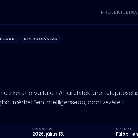
PROJEKTJEIM
A
ÚLIUS 6.
6 PERC OLVASÁS
ti AI-architektúra 
gy intelligensebb c
lati keret a vállalati AI-architektúra felépítéséhe
ből mérhetően intelligensebb, adatvezérelt
FRISSÍTVE
SZERZŐ
2026. július 13.
Fülöp Hen