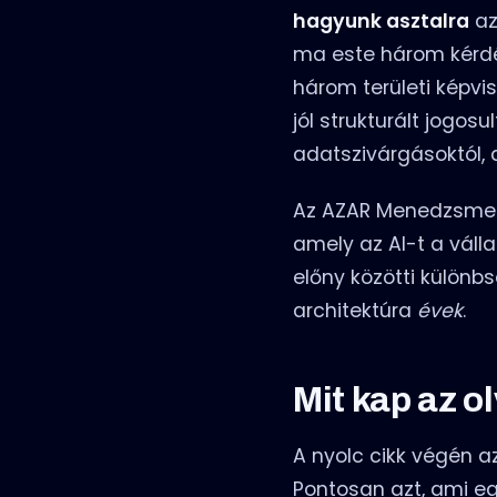
hagyunk asztalra
az
ma este három kérdé
három területi képvis
jól strukturált jogos
adatszivárgásoktól, 
Az AZAR Menedzsment
amely az AI-t a válla
előny közötti különb
architektúra
évek
.
Mit kap az o
A nyolc cikk végén a
Pontosan azt, ami eg