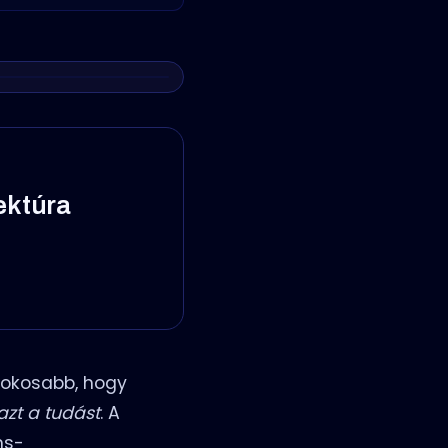
tektúra
n
z okosabb, hogy
azt a tudást
. A
ns-