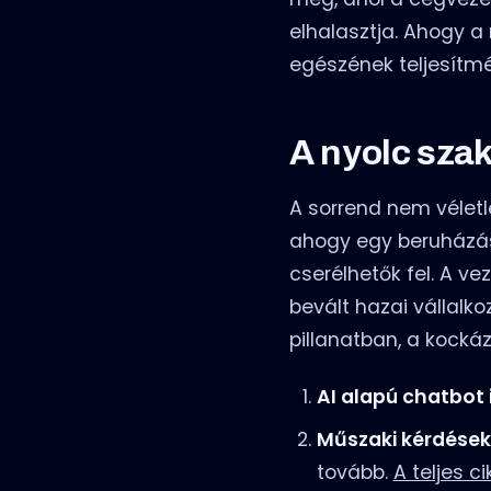
elhalasztja. Ahogy a
egészének teljesítm
A nyolc sza
A sorrend nem véletl
ahogy egy beruházás
cserélhetők fel. A v
bevált hazai vállalko
pillanatban, a kockáz
AI alapú chatbot 
Műszaki kérdése
tovább.
A teljes c