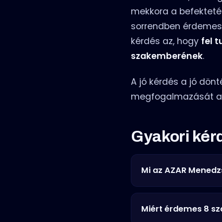
mekkora a befektetés
sorrendben érdemes 
kérdés az, hogy
fel 
szakemberének
.
A jó kérdés a jó dön
megfogalmazását a
Gyakori kér
Mi az AZAR Menedz
Miért érdemes 8 sz