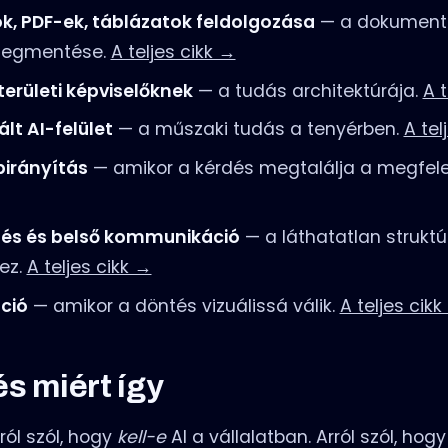
k, PDF-ek, táblázatok feldolgozása
— a dokument
 megmentése.
A teljes cikk →
területi képviselőknek
— a tudás architektúrája.
A t
lt AI-felület
— a műszaki tudás a tenyérben.
A tel
birányítás
— amikor a kérdés megtalálja a megfele
lés és belső kommunikáció
— a láthatatlan struktú
ez.
A teljes cikk →
áció
— amikor a döntés vizuálissá válik.
A teljes cikk
és miért így
ól szól, hogy
kell-e
AI a vállalatban. Arról szól, hog