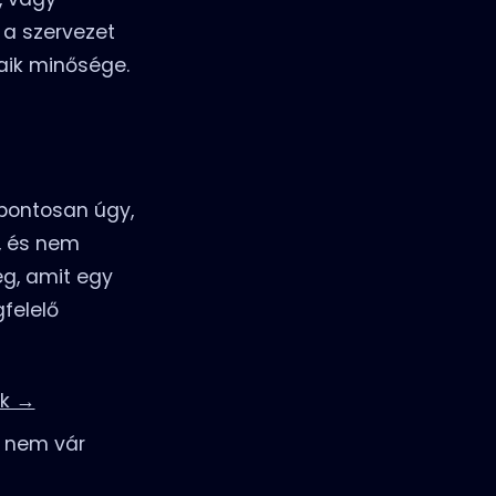
 a szervezet
aik minősége.
 pontosan úgy,
, és nem
eg, amit egy
gfelelő
kk →
 nem vár