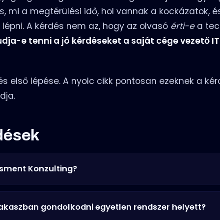
, mi a megtérülési idő, hol vannak a kockázatok, é
lépni. A kérdés nem az, hogy az olvasó
érti-e
a tec
tudja-e tenni a jó kérdéseket a saját cége vezető I
tés első lépése. A nyolc cikk pontosan ezeknek a ké
dja.
dések
sment Konzulting?
akaszban gondolkodni egyetlen rendszer helyett?