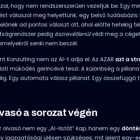
zal, hogy nem rendszerszerűen vezetjük be. Egy mi
st válaszol meg helyettünk; egy belső tudásbázis 
előnek ad pontos választ ott, ahol előtte hetekig te
ultságrendszer pedig
észrevétlenül
védi meg a céget
amelyekről senki nem beszél.
 Konzulting nem az AI-t adja el. Az AZAR
azt a str
lati működés gerincévé teszi. A különbség a pillana
ség. Egy automata válasz pillanat. Egy összefüggő 
lvasó a sorozat végén
z olvasó nem egy „AI-listát” kap, hanem egy
dönté
y igazgatósági ülésen szükséges: mit jelent egy-e