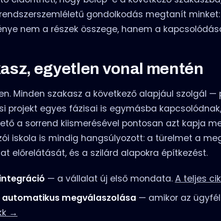
 rendszerszemléletű gondolkodás megtanít minket:
énye nem a részek összege, hanem a kapcsolódás
kasz, egyetlen vonal mentén
en. Minden szakasz a következő alapjául szolgál —
i projekt egyes fázisai is egymásba kapcsolódnak
ezető a sorrend kiismerésével pontosan azt kapja m
zói iskola is mindig hangsúlyozott: a türelmet a me
at előrelátását, és a szilárd alapokra építkezést.
integráció
— a vállalat új első mondata.
A teljes ci
k automatikus megválaszolása
— amikor az ügyfél
ikk →