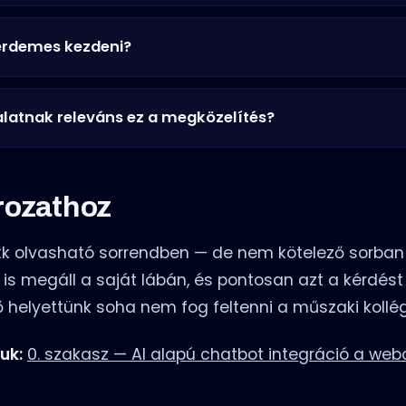
 érdemes kezdeni?
alatnak releváns ez a megközelítés?
rozathoz
kk olvasható sorrendben — de nem kötelező sorban 
is megáll a saját lábán, és pontosan azt a kérdést t
helyettünk soha nem fog feltenni a műszaki kollé
uk:
0. szakasz — AI alapú chatbot integráció a web