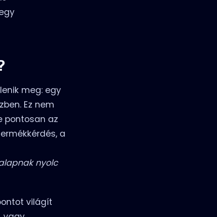
 egy
?
elenik meg: egy
özben. Ez nem
se pontosan az
termékkérdés, a
alapnak nyolc
ontot világít
, vagy