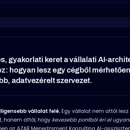
, gyakorlati keret a vállalati AI-archi
ez: hogyan lesz egy cégből mérhetőe
bb, adatvezérelt szervezet.
ligensebb vállalat felé.
Egy vállalat nem attól les
ít, hanem attól, hogy
kevesebb pontból éri el ugyan
kben az AZAR Menedzsment Konzulting AI-assziszte