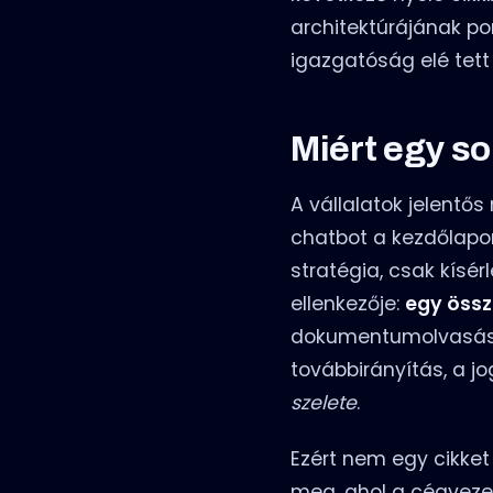
architektúrájának po
igazgatóság elé tett
Miért egy so
A vállalatok jelentő
chatbot a kezdőlapo
stratégia, csak kísé
ellenkezője:
egy össz
dokumentumolvasás, a
továbbirányítás, a j
szelete
.
Ezért nem egy cikket
meg, ahol a cégveze