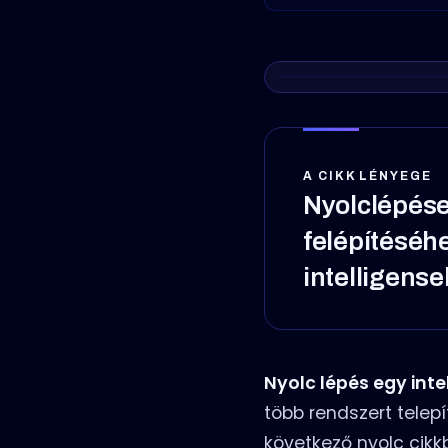
A CIKK LÉNYEGE
Nyolclépéses
felépítéséh
intelligense
Nyolc lépés egy intel
több rendszert telep
következő nyolc cik