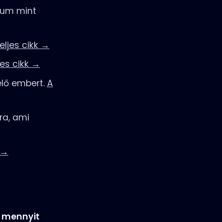
um mint
eljes cikk →
jes cikk →
lő embert.
A
ra, ami
 →
y
mennyit