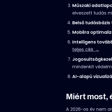
Műszaki adatlapo
elveszett tudás
Belső tudásbázis 
Mobilra optimalizá
Intelligens továb
teljes cikk →
Jogosultságkeze
mindenkit védelm
AI-alapú vizualiz
Miért most, 
A 2026-os év nem arr