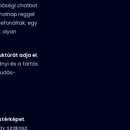
nőségi chatbot
holnap reggel
lefonáltak; egy
 olyan
uktúrát adja el
,
tnyi és a tartós
tudás-
stérképet
.
gy szakasz,