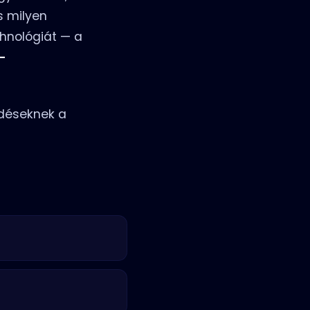
s milyen
hnológiát — a
T-
rdéseknek a