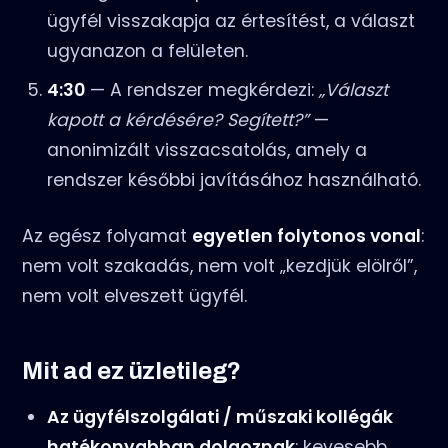
ügyfél visszakapja az értesítést, a választ
ugyanazon a felületen.
4:30
— A rendszer megkérdezi:
„Választ
kapott a kérdésére? Segített?”
—
anonimizált visszacsatolás, amely a
rendszer későbbi javításához használható.
Az egész folyamat
egyetlen folytonos vonal
:
nem volt szakadás, nem volt „kezdjük elölről”,
nem volt elveszett ügyfél.
Mit ad ez üzletileg?
Az ügyfélszolgálati / műszaki kollégák
hatékonyabban dolgoznak
: kevesebb