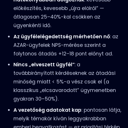
előkészítés, kevesebb „újra elölről” —
átlagosan 25–40%-kal csökken az
ügyenkénti idő.
Az ügyfélelégedettség mérhetően nő
: az
AZAR-ügyfelek NPS-mérése szerint a
folytonos átadás +12–18 pont előnyt ad.
Nincs „elveszett ügyfél”
: a
továbbirányított kérdéseknek az átadási
minőség miatt < 5%-a vész csak el (a
klasszikus „elcsavarodott” ügymenetben
gyakran 30–50%).
A vezetőség adatokat kap
: pontosan látja,
melyik témakör kíván leggyakrabban
emberi beavatkozást — ez prioritási térkép