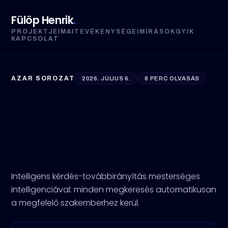
Fülöp Henrik
.
PROJEKTJEIM
AI
TEVÉKENYSÉGEIM
ÍRÁSOK
GYIK
KAPCSOLAT
AZAR SOROZAT
2026. JÚLIUS 6.
8 PERC OLVASÁS
Intelligens továbbirányítás
— amikor a kérdés
megtalálja a megfelelő
embert
Intelligens kérdés-továbbirányítás mesterséges
intelligenciával: minden megkeresés automatikusan
a megfelelő szakemberhez kerül.