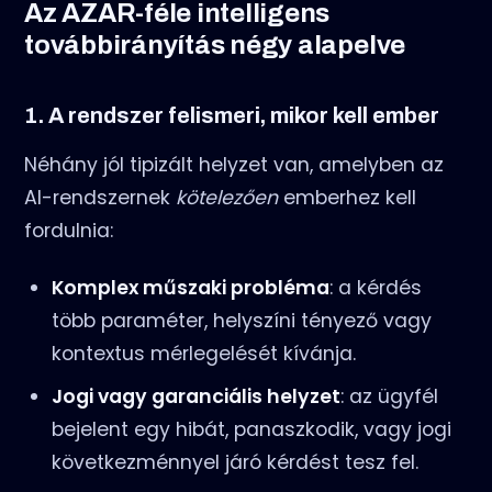
Az AZAR-féle intelligens
továbbirányítás négy alapelve
1. A rendszer felismeri, mikor kell ember
Néhány jól tipizált helyzet van, amelyben az
AI-rendszernek
kötelezően
emberhez kell
fordulnia:
Komplex műszaki probléma
: a kérdés
több paraméter, helyszíni tényező vagy
kontextus mérlegelését kívánja.
Jogi vagy garanciális helyzet
: az ügyfél
bejelent egy hibát, panaszkodik, vagy jogi
következménnyel járó kérdést tesz fel.