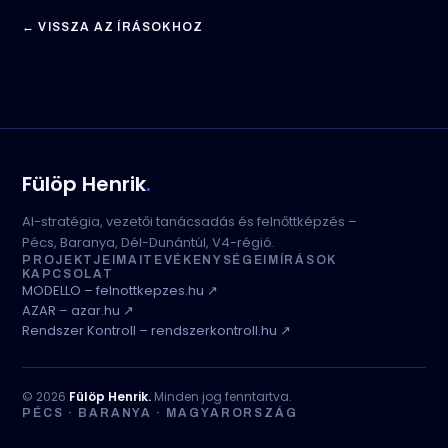
← VISSZA AZ ÍRÁSOKHOZ
Fülöp Henrik
.
AI-stratégia, vezetői tanácsadás és felnőttképzés –
Pécs, Baranya, Dél-Dunántúl, V4-régió.
PROJEKTJEIM
AI
TEVÉKENYSÉGEIM
ÍRÁSOK
KAPCSOLAT
MODELLO – felnottkepzes.hu ↗
AZAR – azar.hu ↗
Rendszer Kontroll – rendszerkontroll.hu ↗
© 2026
Fülöp Henrik.
Minden jog fenntartva.
PÉCS · BARANYA · MAGYARORSZÁG