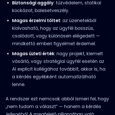
Biztonsági aggály
: tűzvédelem, statikai
kockázat, balesetveszély.
Magas érzelmi töltet
: az üzenetekből
kiolvasható, hogy az ügyfél bosszús,
csalódott, vagy különösen elégedett —
mindkettő emberi figyelmet érdemel.
Magas üzleti érték
: nagy projekt, kiemelt
vásárló, vagy stratégiai ügyfél esetén az
AI explicit kollégához továbbít, akkor is, ha
a kérdés egyébként automatizálható
lenne.
A rendszer ezt nemcsak abból ismeri fel, hogy
„nem tudom a választ” — hanem a kérdés
jellegéből
. A megfelelő pillanatban való