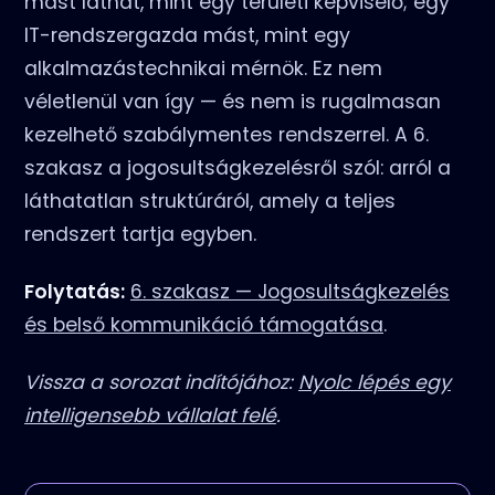
mást láthat, mint egy területi képviselő; egy
IT-rendszergazda mást, mint egy
alkalmazástechnikai mérnök. Ez nem
véletlenül van így — és nem is rugalmasan
kezelhető szabálymentes rendszerrel. A 6.
szakasz a jogosultságkezelésről szól: arról a
láthatatlan struktúráról, amely a teljes
rendszert tartja egyben.
Folytatás:
6. szakasz — Jogosultságkezelés
és belső kommunikáció támogatása
.
Vissza a sorozat indítójához:
Nyolc lépés egy
intelligensebb vállalat felé
.