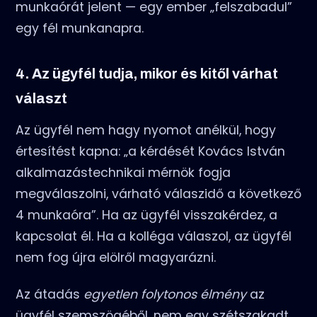
munkaórát jelent — egy ember „felszabadul”
egy fél munkanapra.
4. Az ügyfél tudja, mikor és kitől várhat
választ
Az ügyfél nem hagy nyomot anélkül, hogy
értesítést kapna: „a kérdését Kovács István
alkalmazástechnikai mérnök fogja
megválaszolni, várható válaszidő a következő
4 munkaóra”. Ha az ügyfél visszakérdez, a
kapcsolat él. Ha a kolléga válaszol, az ügyfél
nem fog újra elölről magyarázni.
Az átadás
egyetlen folytonos élmény
az
ügyfél szemszögéből, nem egy szétszakadt