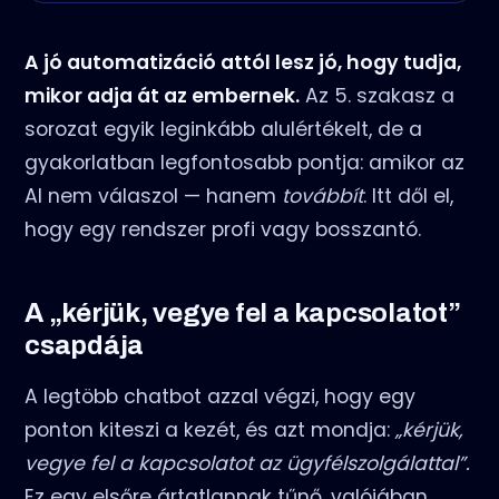
A jó automatizáció attól lesz jó, hogy tudja,
mikor adja át az embernek.
Az 5. szakasz a
sorozat egyik leginkább alulértékelt, de a
gyakorlatban legfontosabb pontja: amikor az
AI nem válaszol — hanem
továbbít
. Itt dől el,
hogy egy rendszer profi vagy bosszantó.
A „kérjük, vegye fel a kapcsolatot”
csapdája
A legtöbb chatbot azzal végzi, hogy egy
ponton kiteszi a kezét, és azt mondja:
„kérjük,
vegye fel a kapcsolatot az ügyfélszolgálattal”.
Ez egy elsőre ártatlannak tűnő, valójában