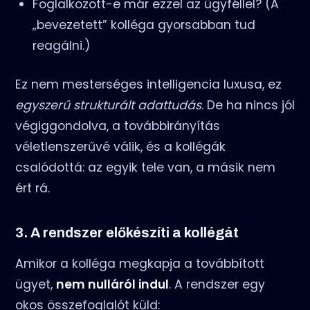
Foglalkozott-e már ezzel az ügyféllel? (A
„bevezetett” kolléga gyorsabban tud
reagálni.)
Ez nem mesterséges intelligencia luxusa, ez
egyszerű strukturált adattudás
. De ha nincs jól
végiggondolva, a továbbirányítás
véletlenszerűvé válik, és a kollégák
csalódottá: az egyik tele van, a másik nem
ért rá.
3. A rendszer előkészíti a kollégát
Amikor a kolléga megkapja a továbbított
ügyet,
nem nulláról indul
. A rendszer egy
okos összefoglalót küld: