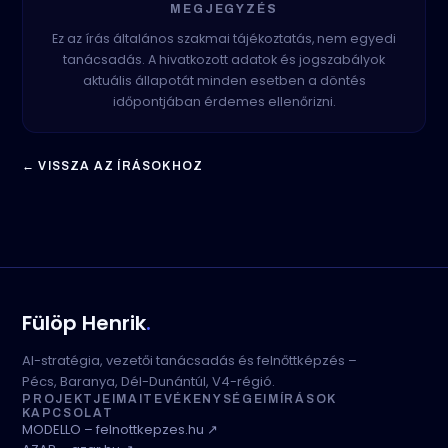
MEGJEGYZÉS
Ez az írás általános szakmai tájékoztatás, nem egyedi
tanácsadás. A hivatkozott adatok és jogszabályok
aktuális állapotát minden esetben a döntés
időpontjában érdemes ellenőrizni.
← VISSZA AZ ÍRÁSOKHOZ
Fülöp Henrik
.
AI-stratégia, vezetői tanácsadás és felnőttképzés –
Pécs, Baranya, Dél-Dunántúl, V4-régió.
PROJEKTJEIM
AI
TEVÉKENYSÉGEIM
ÍRÁSOK
KAPCSOLAT
MODELLO – felnottkepzes.hu ↗