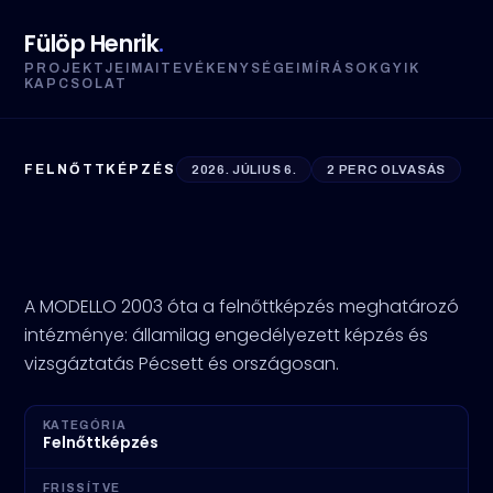
Fülöp Henrik
.
PROJEKTJEIM
AI
TEVÉKENYSÉGEIM
ÍRÁSOK
GYIK
KAPCSOLAT
FELNŐTTKÉPZÉS
2026. JÚLIUS 6.
2 PERC OLVASÁS
MODELLO: a felnőttképzés
élvonalában 2003 óta
A MODELLO 2003 óta a felnőttképzés meghatározó
intézménye: államilag engedélyezett képzés és
vizsgáztatás Pécsett és országosan.
KATEGÓRIA
Felnőttképzés
FRISSÍTVE